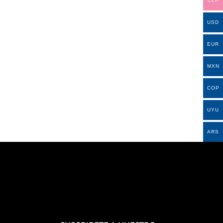
CLP
USD
EUR
MXN
COP
UYU
ARS