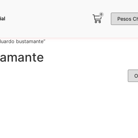
0
ial
duardo bustamante”
tamante