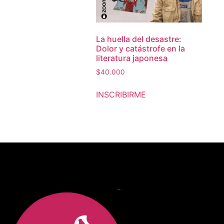
La huella del desastre:
Dolor y catástrofe en la
literatura japonesa
$
40.000
INSCRIBIRME